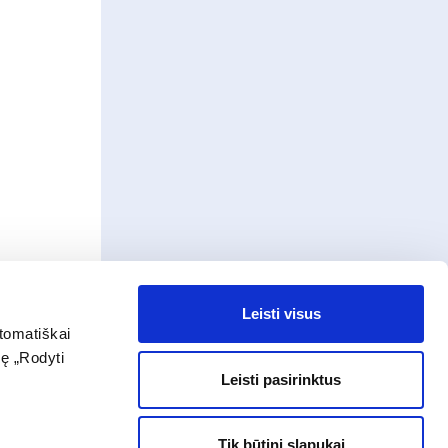
Leisti visus
tomatiškai
dę „Rodyti
Leisti pasirinktus
Tik būtini slapukai