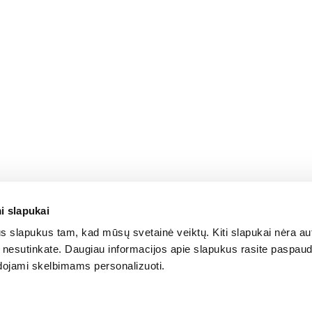
i slapukai
 slapukus tam, kad mūsų svetainė veiktų. Kiti slapukai nėra au
is nesutinkate. Daugiau informacijos apie slapukus rasite paspau
udojami skelbimams personalizuoti.