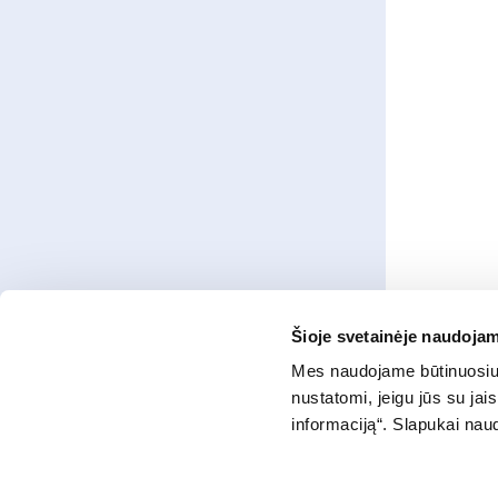
Šioje svetainėje naudojam
Mes naudojame būtinuosius
nustatomi, jeigu jūs su ja
informaciją“. Slapukai na