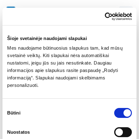
EN
S132 - Maxima
Sausio 13-osios g. 2-1, Vilnius
Šioje svetainėje naudojami slapukai
Įveskite automobilio numerį
Mes naudojame būtinuosius slapukus tam, kad mūsų
svetainė veiktų. Kiti slapukai nėra automatiškai
nustatomi, jeigu jūs su jais nesutinkate. Daugiau
informacijos apie slapukus rasite paspaudę „Rodyti
informaciją“. Slapukai naudojami skelbimams
Ieškoti numerio
personalizuoti.
Sutikimo
Būtini
pasirinkimas
Nuostatos