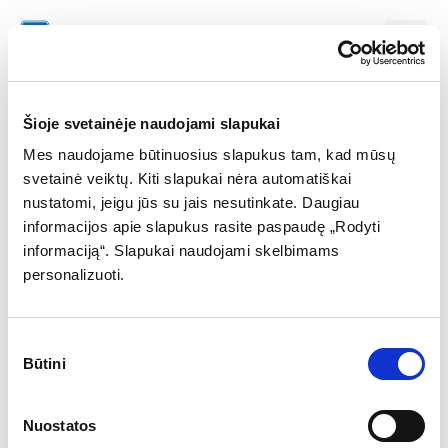
EN
S1A - Maxima
Šarkuvos g. 1A, Kaunas
Šioje svetainėje naudojami slapukai
Įveskite automobilio numerį
Mes naudojame būtinuosius slapukus tam, kad mūsų
svetainė veiktų. Kiti slapukai nėra automatiškai
nustatomi, jeigu jūs su jais nesutinkate. Daugiau
informacijos apie slapukus rasite paspaudę „Rodyti
informaciją“. Slapukai naudojami skelbimams
Ieškoti numerio
personalizuoti.
Sutikimo
Būtini
pasirinkimas
Nuostatos