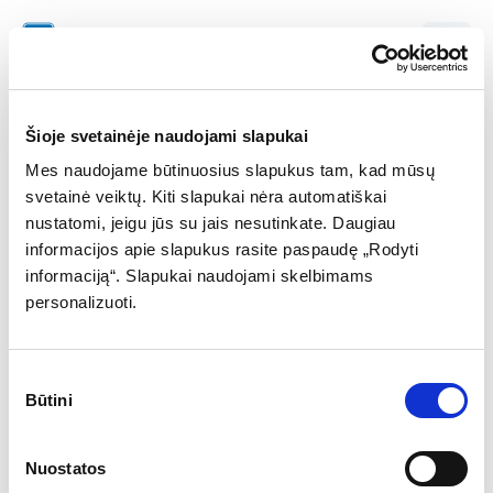
EN
JB80 - Rimi
J. Basanavičiaus g. 80, Kėdainiai
Šioje svetainėje naudojami slapukai
Įveskite automobilio numerį
Mes naudojame būtinuosius slapukus tam, kad mūsų
svetainė veiktų. Kiti slapukai nėra automatiškai
nustatomi, jeigu jūs su jais nesutinkate. Daugiau
informacijos apie slapukus rasite paspaudę „Rodyti
informaciją“. Slapukai naudojami skelbimams
Ieškoti numerio
personalizuoti.
Sutikimo
Būtini
pasirinkimas
Nuostatos