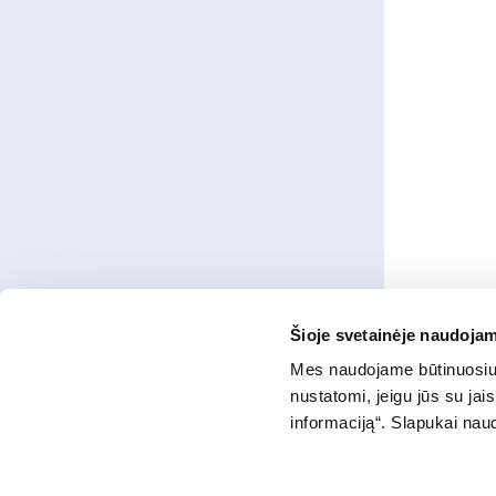
Šioje svetainėje naudojam
Mes naudojame būtinuosius
nustatomi, jeigu jūs su ja
informaciją“. Slapukai na