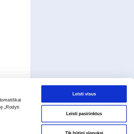
Leisti visus
tomatiškai
dę „Rodyti
Leisti pasirinktus
Tik būtini slapukai