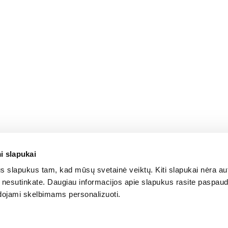
i slapukai
 slapukus tam, kad mūsų svetainė veiktų. Kiti slapukai nėra au
is nesutinkate. Daugiau informacijos apie slapukus rasite paspau
udojami skelbimams personalizuoti.